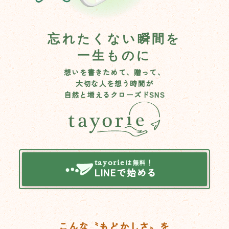
忘れたくない瞬間を
一生ものに
想いを書きためて、贈って、
大切な人を想う時間が
自然と増えるクローズドSNS
tayorie
は無料！
LINEで始める
こんな〝もどかしさ〟を