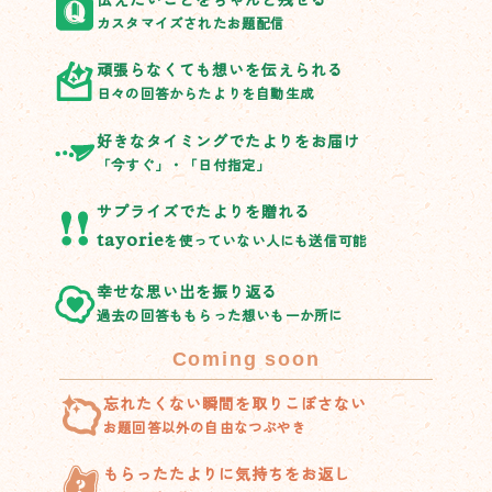
カスタマイズされたお題配信
頑張らなくても想いを伝えられる
日々の回答からたよりを自動生成
好きなタイミングでたよりをお届け
「今すぐ」・「日付指定」
サプライズでたよりを贈れる
tayorie
を使っていない人にも送信可能
幸せな思い出を振り返る
過去の回答ももらった想いも一か所に
Coming soon
忘れたくない瞬間を取りこぼさない
お題回答以外の自由なつぶやき
もらったたよりに気持ちをお返し