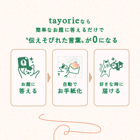
tayorie
なら
簡単なお題に答えるだけで
0
〝伝えそびれた言葉
〟
が
になる
お題に
自動で
好きな時に
答える
お手紙化
届ける